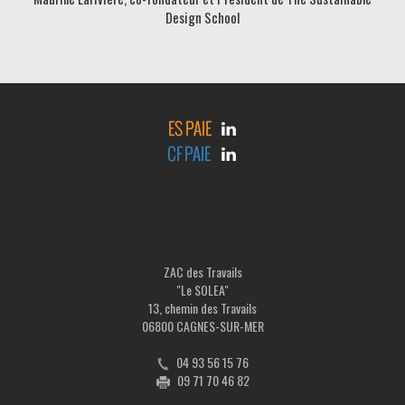
Design School
ZAC des Travails
"Le SOLEA"
13, chemin des Travails
06800 CAGNES-SUR-MER
04 93 56 15 76
09 71 70 46 82